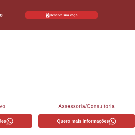
to
Reserve sua vaga
ivo
Assessoria/Consultoria
ões
Quero mais informações