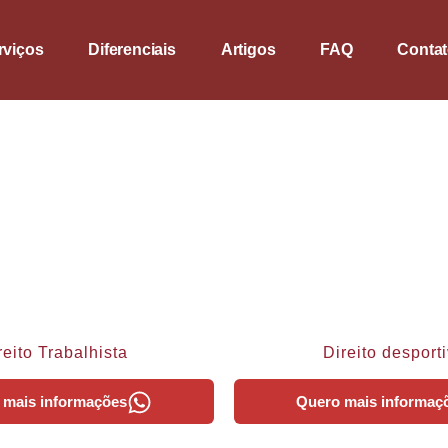
rviços
Diferenciais
Artigos
FAQ
Conta
reito Trabalhista
Direito desport
 mais informações
Quero mais informaç